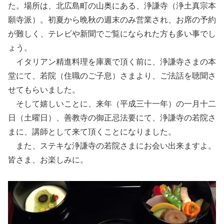
た。場所は、北広島町の山奥にある、浄謙寺（浄土真宗本
願寺派）。初夏から晩秋の週末のみ営業され、お席の予約
が難しく、テレビや新聞でご覧になられた方も多い事でし
ょう。
イタリアン精進料理を庫裏で頂く前に、浄謙寺さまの本
堂にて、若院（住職のご子息）さまより、ご法話を聴聞さ
せてもらいました。
そして嬉しいことに、来年（平成三十一年）の一月十二
日（土曜日）、善教寺の御正忌法要にて、浄謙寺の若院さ
まに、講師として来て頂くことになりました。
また、ステキな浄謙寺の若院さまにお会い出来ますよ。
皆さま、お楽しみに。