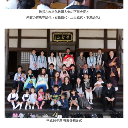
挨拶される仏教婦人会の下川会長と
来賓の善教寺総代（石原総代・上田総代・下満総代）
平成30年度 善教寺初参式