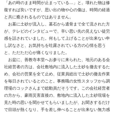
「あの時のまま時間が止まっている…」と。壊れた物は修
復すれば良いですが、思い出の物や心の傷は、時間の経過
と共に癒されるものではありません。
お墓に土砂が流入し、墓石から遺骨まで全て流された方
が、テレビのインタビューで、辛い思い先の見えない徒労
感を話されていました。何もして上げることが出来ない申
し訳なさと、お気持ちを吐露されている方の心情を思う
と、ただただ心が痛くなりました。
お盆に、善教寺本堂へお参りに来られた、地元のある会
社経営者の方は、会社敷地内に流入した土砂を撤去するた
め、会社の営業を全て止め、従業員総出で土砂の撤去作業
を毎日されているとのこと。事務職の女性スタッフから調
理場のコックさんまで総動員だそうです。この会社経営者
の方から、豪雨災害直後の、敷地内に流入した土砂現場を
見た時の思いを聞かせてもらいましたが、お聞きするだけ
で目頭が熱くなり、手を差し伸べることが出来ない無力感