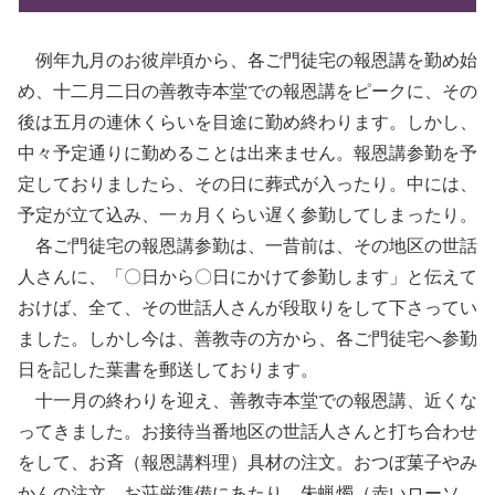
例年九月のお彼岸頃から、各ご門徒宅の報恩講を勤め始
め、十二月二日の善教寺本堂での報恩講をピークに、その
後は五月の連休くらいを目途に勤め終わります。しかし、
中々予定通りに勤めることは出来ません。報恩講参勤を予
定しておりましたら、その日に葬式が入ったり。中には、
予定が立て込み、一ヵ月くらい遅く参勤してしまったり。
各ご門徒宅の報恩講参勤は、一昔前は、その地区の世話
人さんに、「〇日から〇日にかけて参勤します」と伝えて
おけば、全て、その世話人さんが段取りをして下さってい
ました。しかし今は、善教寺の方から、各ご門徒宅へ参勤
日を記した葉書を郵送しております。
十一月の終わりを迎え、善教寺本堂での報恩講、近くな
ってきました。お接待当番地区の世話人さんと打ち合わせ
をして、お斉（報恩講料理）具材の注文。おつぼ菓子やみ
かんの注文。お荘厳準備にあたり、朱蝋燭（赤いローソ