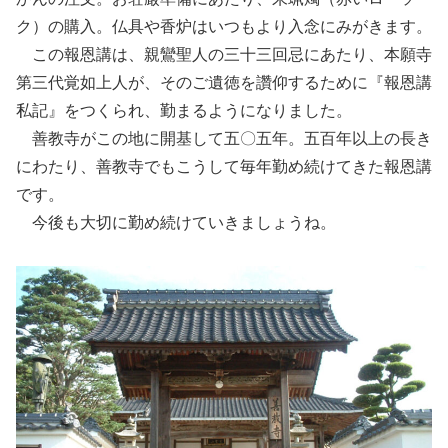
ク）の購入。仏具や香炉はいつもより入念にみがきます。
この報恩講は、親鸞聖人の三十三回忌にあたり、本願寺
第三代覚如上人が、そのご遺徳を讚仰するために『報恩講
私記』をつくられ、勤まるようになりました。
善教寺がこの地に開基して五〇五年。五百年以上の長き
にわたり、善教寺でもこうして毎年勤め続けてきた報恩講
です。
今後も大切に勤め続けていきましょうね。