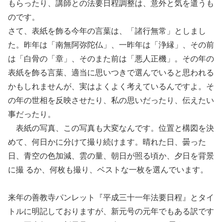
もらったり、講師との法要日程調整は、意外と気を遣うも
のです。
さて、表紙を飾る今年の言葉は、「諸行無常」としまし
た。昨年は「南無阿弥陀仏」、一昨年は「浄縁」、その前
は「白骨の「章」、そのまた前は「悪人正機」。その年の
表紙を飾る言葉、適当に思いつきで選んでいると思われる
かもしれませんが、実はよくよく考えているんですよ。そ
の年の世相を反映させたり、私の思いだったり、伝えたい
事だったり。
表紙の写真、この写真も大変なんです。位置と構図を決
めて、何日かに分けて撮り続けます。晴れた日、曇った
日、青空の色加減、雲の量、朝日が照る頃か、夕日を背景
に撮 るか、何枚も撮り、ベストな一枚を選んでいます。
来年の善教寺パンレット『平成三十一年法要日程』とタイ
トルに明記しておりますが、新元号の元年でもある訳です