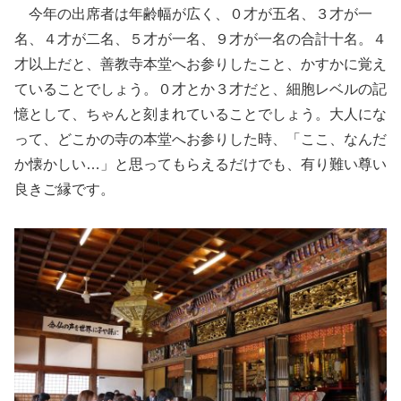
今年の出席者は年齢幅が広く、０才が五名、３才が一
名、４才が二名、５才が一名、９才が一名の合計十名。４
才以上だと、善教寺本堂へお参りしたこと、かすかに覚え
ていることでしょう。０才とか３才だと、細胞レベルの記
憶として、ちゃんと刻まれていることでしょう。大人にな
って、どこかの寺の本堂へお参りした時、「ここ、なんだ
か懐かしい…」と思ってもらえるだけでも、有り難い尊い
良きご縁です。