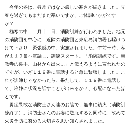
今年の冬は、尋常ではない厳しい寒さが続きました。立
春を過ぎてもまだまだ寒いですが、ご体調いかがです
か？
極寒の中、二月十二日、消防訓練が行われました。地元
の消防団を中心に、近隣の消防団と東広島消防署も駆けつ
けて下さり、緊張感の中、実施されました。午前十時、私
が１１９番へ電話し、訓練スタート。「消防訓練です。善
教寺の裏手、山林から出火…」と伝えるように言われたの
ですが、いざ１１９番に電話すると急に緊張しました。こ
れが訓練じゃなかったら、果たして、１１９番に電話し
て、冷静に状況を話すことが出来るか？、心配になったほ
とです。
勇猛果敢な消防士さん達のお陰で、無事に鎮火（消防訓
練終了）。消防士さんのお姿に敬服すると同時に、改めて
火災予防に努める大切さを思い知らされました。