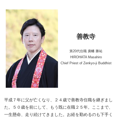
善教寺
第20代住職 廣幡 勝祐
HIROHATA Masahiro
Chief Priest of Zenkyo-ji Buddhist
平成７年に父が亡くなり、２４歳で善教寺住職を継ぎまし
た。５０歳を前にして、もう既に在職２５年。ここまで、
一生懸命、走り続けてきました。お経を勤めるのも下手く