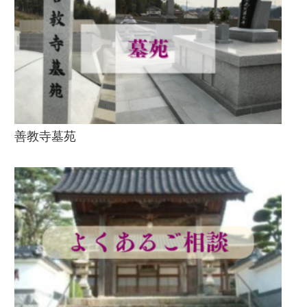
善教寺墓苑