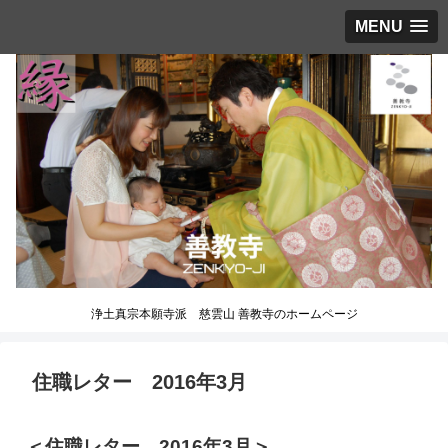
MENU
浄土真宗本願寺派 慈雲山 善教寺のホームページ
住職レター 2016年3月
＜住職レター 2016年3月＞