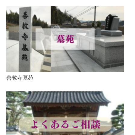
善教寺墓苑