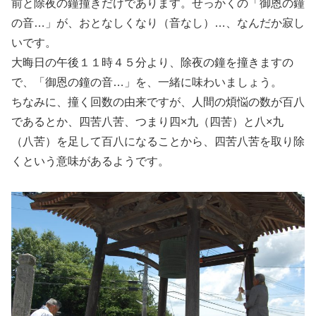
前と除夜の鐘撞きだけであります。せっかくの「御恩の鐘
の音…」が、おとなしくなり（音なし）…、なんだか寂し
いです。
大晦日の午後１１時４５分より、除夜の鐘を撞きますの
で、「御恩の鐘の音…」を、一緒に味わいましょう。
ちなみに、撞く回数の由来ですが、人間の煩悩の数が百八
であるとか、四苦八苦、つまり四×九（四苦）と八×九
（八苦）を足して百八になることから、四苦八苦を取り除
くという意味があるようです。