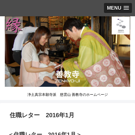
MENU
浄土真宗本願寺派 慈雲山 善教寺のホームページ
住職レター 2016年1月
＜住職レター 2016年1月＞