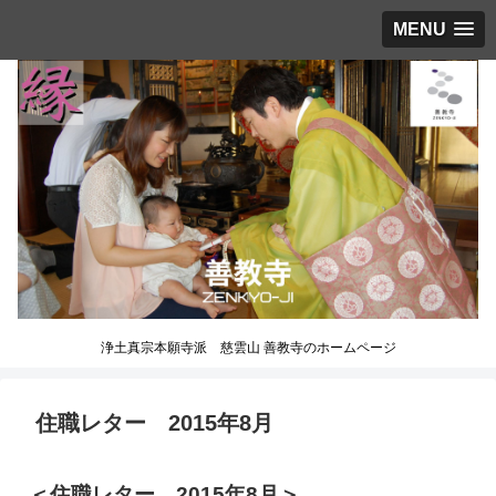
MENU
浄土真宗本願寺派 慈雲山 善教寺のホームページ
住職レター 2015年8月
＜住職レター 2015年8月＞