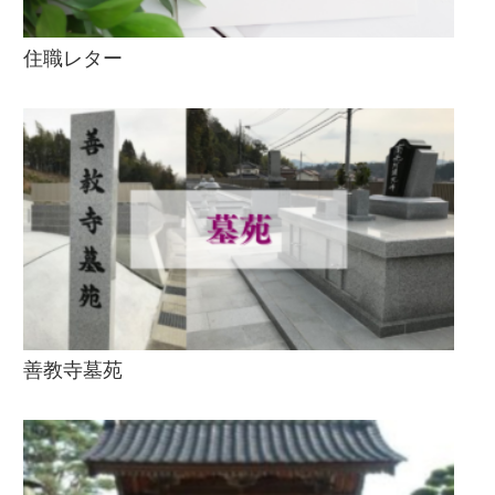
住職レター
善教寺墓苑