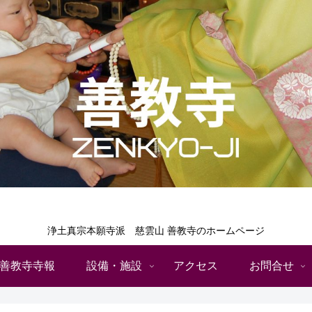
浄土真宗本願寺派 慈雲山 善教寺のホームページ
善教寺寺報
設備・施設
アクセス
お問合せ