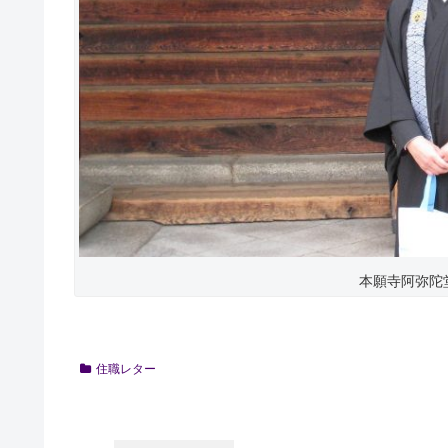
本願寺阿弥陀
住職レター